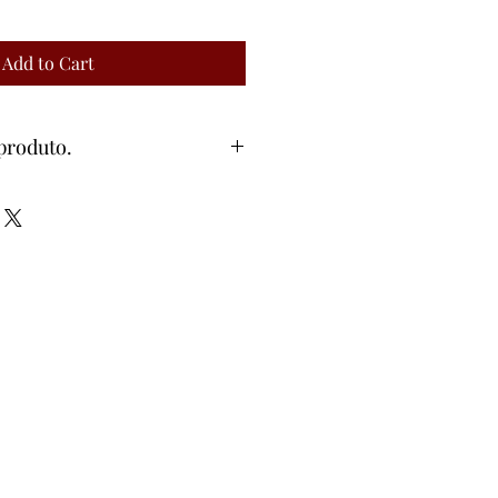
Add to Cart
produto.
o:
Família 2026
 de qualidade
mília e celebrações domésticas
m orientações
o círio
rgica com símbolos cristãos
to dos Frades de Emaús
alagem
 2026
círio
instruções e orações para o Tempo