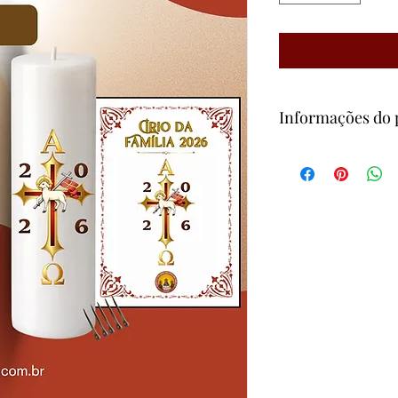
Informações do 
1 -
Conteúdo sugerid
Produto: Círio da 
Material: Parafina
Uso: Oração em fa
Acompanha:
1 livretinho co
cravinhos para 
Estampa: Arte litú
Produção: Institu
2 - Conteúdo da Emb
1 Círio da Família
5 cravinhos para o 
1 livretinho com 
Pascal