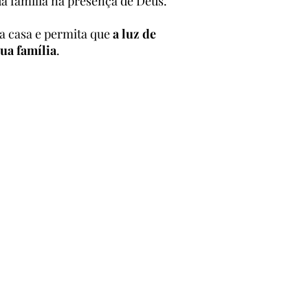
a família na presença de Deus.
ua casa e permita que
a luz de
sua família
.