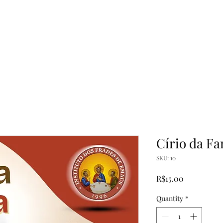
charisma
Founders
Friars
Vocationa
Círio da Fa
SKU: 10
Price
R$15.00
Quantity
*