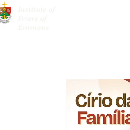
Institute of
About Us
Friars of
Emmaus