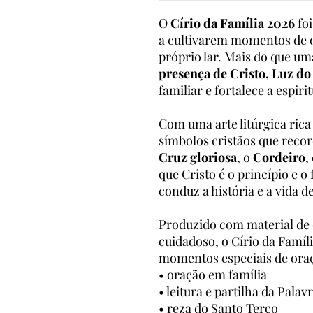
O
Círio da Família 2026
foi
a cultivarem momentos de 
próprio lar. Mais do que um
presença de Cristo, Luz d
familiar e fortalece a espiri
Com uma arte litúrgica rica
símbolos cristãos que recor
Cruz gloriosa
, o
Cordeiro
,
que Cristo é o princípio e o
conduz a história e a vida d
Produzido com material de
cuidadoso, o Círio da Famíli
momentos especiais de ora
• oração em família
• leitura e partilha da Palav
• reza do Santo Terço