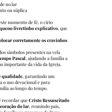
de no lar
to ou súplica
este momento de fé, o círio
ueno livretinho explicativo
, que
locar corretamente os cravinhos
 dos símbolos presentes na vela
Tempo Pascal
, ajudando a família a
ão importante da vida da Igreja.
e qualidade
, garantindo um
 o uso devocional e para
ília ao longo do tempo.
 é recordar que
Cristo Ressuscitado
 coração do lar
, reunindo pais,