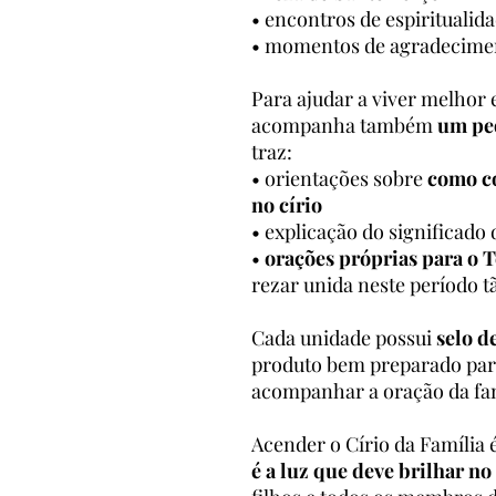
• encontros de espiritualida
• momentos de agradecimen
Para ajudar a viver melhor 
acompanha também
um peq
traz:
• orientações sobre
como co
no círio
• explicação do significado
•
orações próprias para o 
rezar unida neste período t
Cada unidade possui
selo d
produto bem preparado para
acompanhar a oração da fam
Acender o Círio da Família
é a luz que deve brilhar no