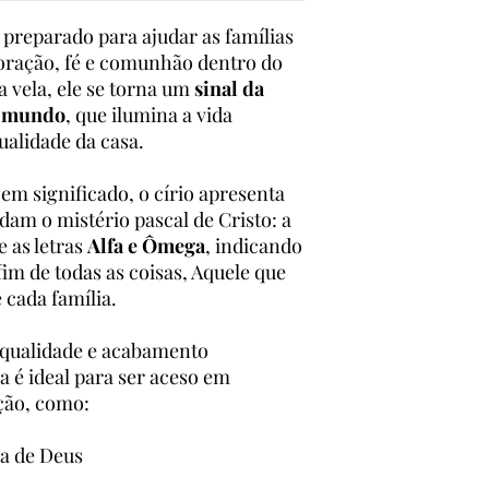
3 - Envio e Entrega
 preparado para ajudar as famílias
O envio é realizado p
oração, fé e comunhão dentro do
Após a confirmação d
a vela, ele se torna um
sinal da
preparado e enviado.
o mundo
, que ilumina a vida
O prazo de entrega po
será informado no m
tualidade da casa.
Assim que o produto f
código de rastreame
 em significado, o círio apresenta
4 - Cuidados com o P
dam o mistério pascal de Cristo: a
Acenda o círio se
 e as letras
Alfa e Ômega
, indicando
Evite deixar a vel
 fim de todas as coisas, Aquele que
Mantenha fora do 
e cada família.
Utilize um suport
 qualidade e acabamento
a é ideal para ser aceso em
ção, como:
ra de Deus