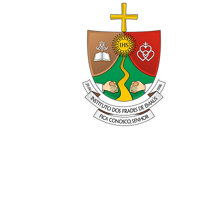
Fria
Just as th
the Lord i
to announc
of Emmaus
News.
Store
All Produc
Shipping 
Store Poli
Privacy Po
Terms and 