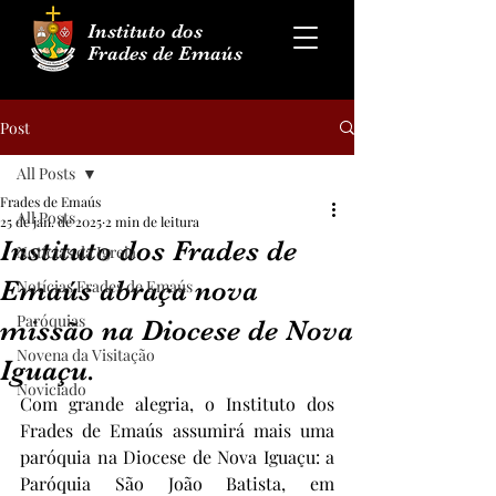
Instituto dos
Frades de Emaús
Post
All Posts
Frades de Emaús
All Posts
25 de jan. de 2025
2 min de leitura
Instituto dos Frades de
Notícias da Igreja
Emaús abraça nova
Notícias Frades de Emaús
Paróquias
missão na Diocese de Nova
Novena da Visitação
Iguaçu.
Noviciado
Com grande alegria, o Instituto dos 
Frades de Emaús assumirá mais uma 
paróquia na Diocese de Nova Iguaçu: a 
Paróquia São João Batista, em 