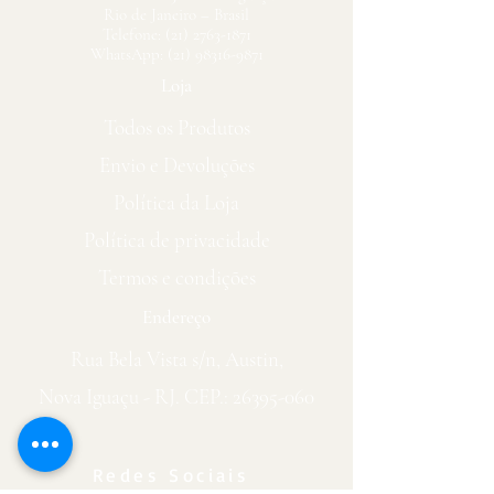
Rio de Janeiro – Brasil
Telefone: (21) 2763-1871
WhatsApp: (21) 98316-9871
Loja
Todos os Produtos
Envio e Devoluções
Política da Loja
Política de privacidade
Termos e condições
Endereço
Rua Bela Vista s/n, Austin,
Nova Iguaçu - RJ. CEP.:
26395-060
Redes Sociais