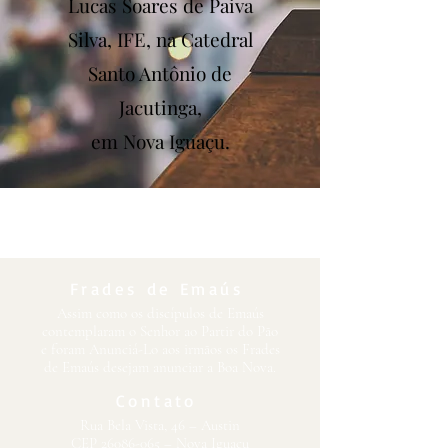
Lucas Soares de Paiva
Silva, IFE, na Catedral
Santo Antônio de
Jacutinga,
em Nova Iguaçu.
Frades de Emaús
Assim como os discípulos de Emaús
contemplaram o Senhor ao Partir do Pão
e foram Anunciá-Lo aos irmãos os Frades
de Emaús desejam anunciar a Boa Nova.
Contato
Rua Bela Vista, 46 – Austin
CEP 26086-065 – Nova Iguaçu