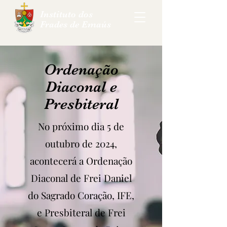
Instituto dos
Frades de Emaús
Ordenação
Diaconal e
Presbiteral
No próximo dia 5 de
outubro de 2024,
acontecerá a Ordenação
Diaconal de Frei Daniel
do Sagrado Coração, IFE,
e Presbiteral de Frei